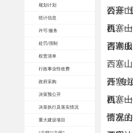
规划计划
公开”专
西塞山
统计信息
机、一
西塞山
许可/服务
处罚/强制
咨询服
西塞山
权责清单
西塞山
行政事业性收费
开”专项
西塞山
政府采购
决策预公开
机、一
西塞山
决策执行及落实情况
情况的
西塞山
重大建设项目
“六稳”“六保”