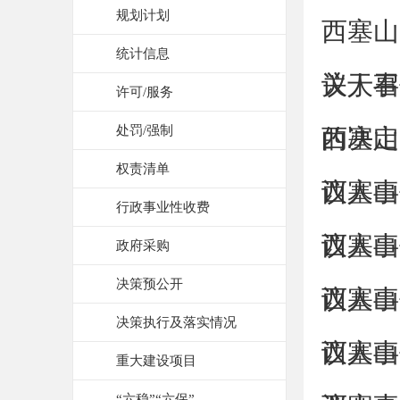
规划计划
西塞山
统计信息
议人事
关于召
许可/服务
处罚/强制
的决定
西塞山
权责清单
议人事
西塞山
行政事业性收费
议人事
西塞山
政府采购
决策预公开
议人事
西塞山
决策执行及落实情况
议人事
西塞山
重大建设项目
“六稳”“六保”