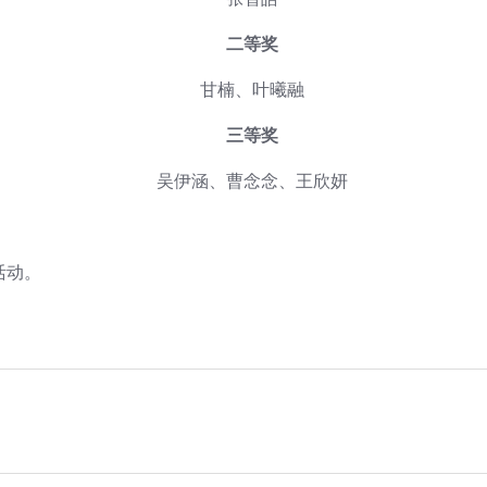
二等奖
甘楠、叶曦融
三等奖
吴伊涵、曹念念、王欣妍
活动。