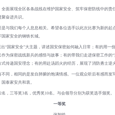
面展现全区各条战线在维护国家安全、筑牢保密防线中的责任
凝聚奋进共识。
与我们每个人息息相关。希望各位选手以此次比赛为新的起点
牢国家安全的钢铁长城。
出“国家安全”大主题，讲述国安保密如何融入日常；有的用一
作为保密战线新兵的感悟与故事；有的带我们走进保密工作的“
方式传递国安理念；有的用赴汤蹈火的经历，展现了消防勇士逆
同，相同的是发自肺腑的饱满情感。一位观众听后有感而发写
，国泰家安共和衷。
名，三等奖3名，优秀奖10名。与会领导分别为获奖选手颁奖。
一等奖
张智皓