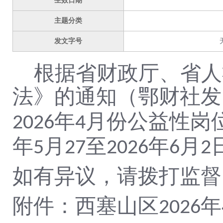
生效日期
主题分类
发文字号
根据省财政厅、省人
法》的通知（鄂财社发
年
月份公益性岗
2026
4
年
月
至
年
月
5
27
2026
6
2
如有异议，请拨打监督
附件：西塞山区
年
2026