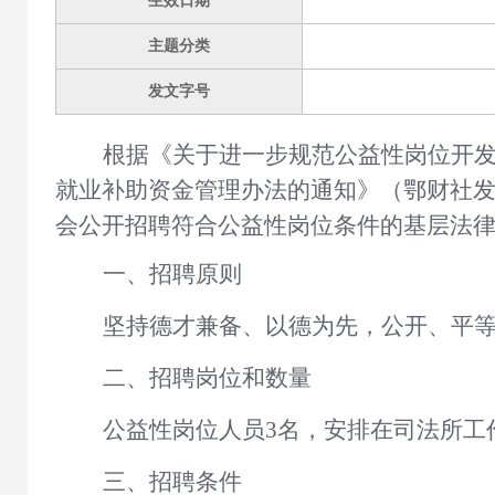
生效日期
主题分类
发文字号
根据《关于进一步规范公益性岗位开
就业补助资金管理办法的通知》（鄂财社发〔
会公开招聘
符合
公益性岗位
条
件的基层法
一、招聘原则
坚持德才兼备、以德为先，公开、平
二、招聘岗位和数量
公益性岗位人员
3
名，安排在
司法所
工
三、招聘条件