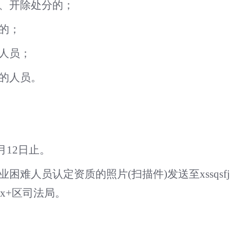
、开除处分的；
的；
人员；
的人员。
6月12日止。
业困难人员认定资质的照片
(扫描件)发送至xssqsf
xx+
区司法局
。