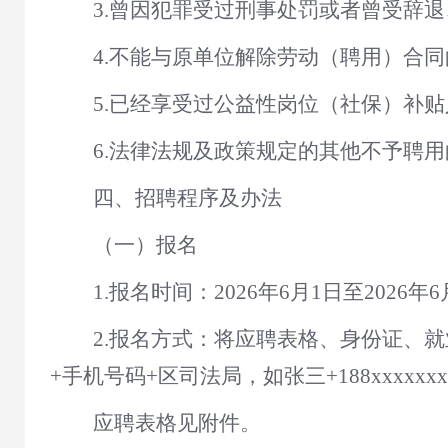
3
.
曾因犯罪受过刑事处罚或者曾受辞退
4
.
不能与原单位解除劳动（聘用）合同
5
.
已经享受过公益性岗位
（
社保
）
补贴
6
.
法律法规及政策规定的其他不予聘用
四、招聘程序及办法
（一）报名
1
.
报名时间：
2026年6月1日至2026年
2
.
报名
方式
：
将应聘表格、身份证、就
+手机号码+
区司法局
，如张三
+188xxxxxx
应聘
表格见附件。