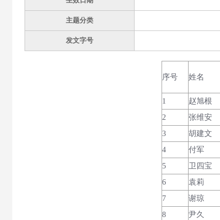
生效日期
主题分类
发文字号
序号
姓名
1
赵旭根
2
张维安
3
胡建文
4
付军
5
卫四宝
6
袁莉
7
谢琼
8
尹久