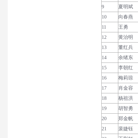
9
夏明斌
10
向春燕
11
王勇
12
黄治明
13
董红兵
14
余绪东
15
李朝红
16
梅莉琼
17
肖金容
18
杨祖洪
19
胡智勇
20
郑金帆
21
裴婕钰