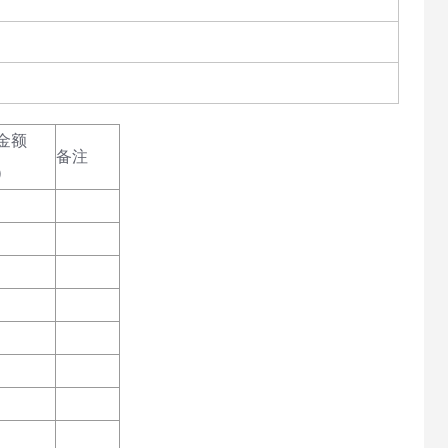
金额
备注
）