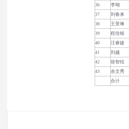
36
李翊
37
刘春来
38
王景琳
39
程佳铭
40
汪睿婕
41
刘越
42
徐智铉
43
余文秀
合计