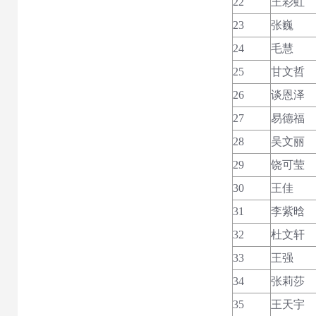
22
王彩虹
23
张巍
24
毛慧
25
甘文哲
26
谈恩泽
27
易德福
28
吴文丽
29
饶可莹
30
王佳
31
李紫晗
32
杜文轩
33
王强
34
张莉莎
35
王天宇