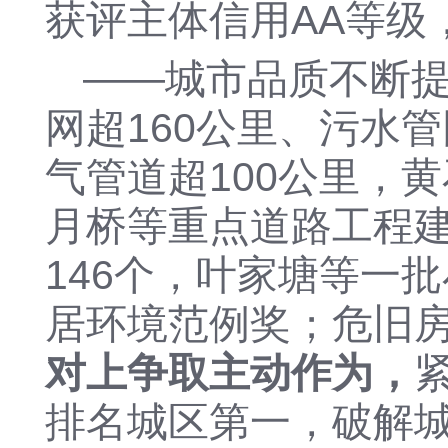
获评主体信用AA等级
——
城市品质不断
网超
160
公里、污水管
气管道超
100
公里，黄
月桥
等重点道路
工程
146个
，
叶家塘等一批
居环境范例
奖；危旧
对上争取主动
作为
，
排名城区第一，
破解