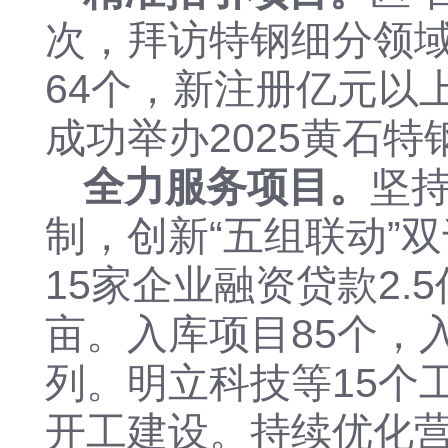
次，
拜访特钢细分领
64个，新注册亿元以
成功举办
2025黄石
全力服务项目
。
坚
制，
创新
“五组联动”
双
15家企业
融资贷款
2.
亩。
入库项目
85个，
列。
明立科技
等
15
个
开工建设。持续优化