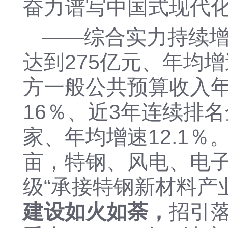
奋力谱写中国式现代
——
综合实力持续
达到
275亿元、
年均
增
方一般公共预算收入
1
6
％
、近
3年连续排
家、年均增速12.1％
亩，特
钢、风电、电
级
“承接特钢新材料产
建设如火如荼，
招引