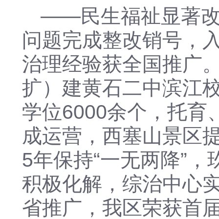
——
民生福祉
显著
问题完成整改
销号
，
治理经验
获
全国推广
扩）建黄石二中滨江校
学位6000余个
，
托育
成运营
，
西塞山景区
5年保持“一无两降”
积极
化解，
综治中
心
省推广，我区荣
获首