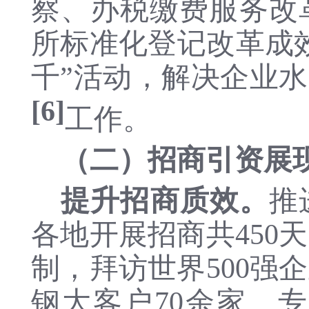
察、办
税缴费服务改
所标准化登记改革成
千”活动，解决企业水
[6]
工作。
（
二
）
招商引资展
提升招商质效。
推
各地开展招商共
45
制，
拜访世界
500强
钢
大客户
70余家
、
专