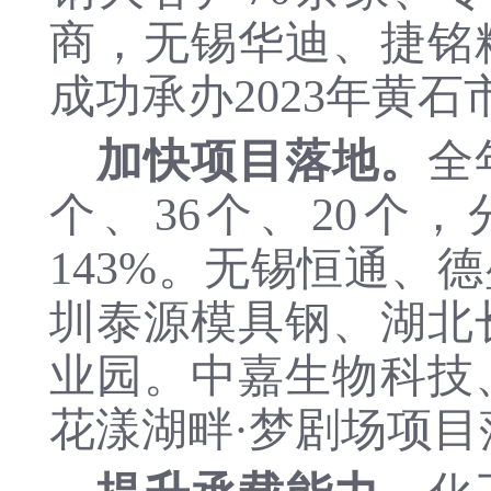
商，无锡华迪、捷铭
成功承办
2023年黄
加快项目落地。
全
个、36个、
20
个，
143
%。
无锡恒通
、德
圳泰源模具钢、湖北
业园。
中嘉生物科技
花漾湖畔
·
梦剧场
项目