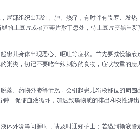
线，局部组织出现红、肿、热痛，有时伴有畏寒、发热
新鲜的土豆片或者芦荟片敷于患处，待土豆片变黑重新
引起患儿身体出现恶心、呕吐等症状。首先要减慢输液
化的粥类，切记不要吃辛辣刺激的食物，症状较重的患
易脱落、药物外渗等情况，会引起患儿输液部位的周围
15分钟，促使血液循环，加速致痛物质的排出和炎性渗
、液体外渗等问题时，请及时通知护士；若遇到输液管