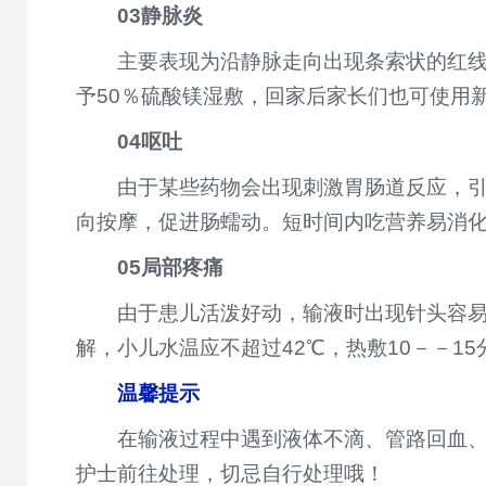
03静脉炎
主要表现为沿静脉走向出现条索状的红
予50％硫酸镁湿敷，回家后家长们也可使用
04呕吐
由于某些药物会出现刺激胃肠道反应，
向按摩，促进肠蠕动。短时间内吃营养易消
05局部疼痛
由于患儿活泼好动，输液时出现针头容
解，小儿水温应不超过42℃，热敷10－－
温馨提示
在输液过程中遇到液体不滴、管路回血
护士前往处理，切忌自行处理哦！