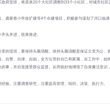
政府安排，将原来20个大社区调整到33个小社区，对城市社
造、龚家巷小学改扩建等4个在建项目，积极参与谋划了河口临港
作齐头并进，统筹推进。
防变的堤坝，要保持头脑清醒。保持头脑清醒是保证立党为公、
省、自警、自律、自励，全方位管好自己和家属，在工作中，始
象的事，并自觉接受群众监督。从而较好地增强了自身廉洁意识
结经验。注重调查研究，注重提高管理、组织、决策、执行力。