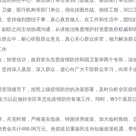
推进区疾控中心、基层医疗单位发热门诊建设、基层医疗单位医
、卫健、医疗机构等部门单位，强化挂图作战、倒排工期，河口
设。坚持做到团结干事，真心真意做人。在工作和生活中，团结
，副职之间主动协调沟通，从讲政治角度维护好党委政府权威和
在群众中，耐心听取群众意见，真心关心群众疾苦，倾力解决群
工作
政，协管信访，政府牵头负责疫情防控和国卫复审两个专班，深
，坚持深入基层，深入群众，虚心向广大干部群众学习，向班子
部坚强领导下，按照上级疫情防控的决策部署，及时分析全区疫
，全力以赴做好全区常态化疫情防控各项工作。同时，将5个基层公
障，共克时艰，严格落实低保、特困供养政策、加大临时救助、
资金共计488.06万元。抢抓疫后重振民生补短板政策机遇，