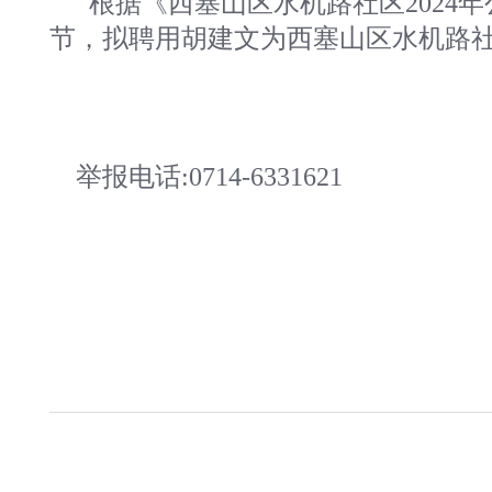
根据
《
西塞山区
水机路
社区
202
节，拟聘用
胡建文
为西塞山区
水机路
举报电话
:0714-633
1621